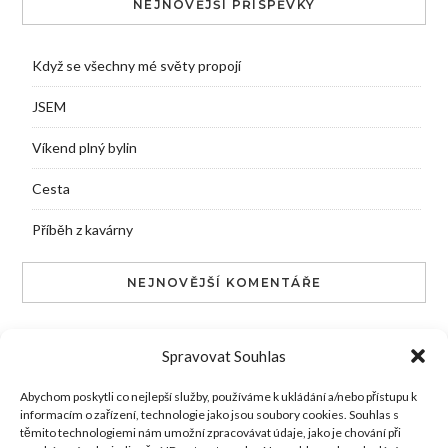
NEJNOVĚJŠÍ PŘÍSPĚVKY
Když se všechny mé světy propojí
JSEM
Víkend plný bylin
Cesta
Příběh z kavárny
NEJNOVĚJŠÍ KOMENTÁŘE
admin
:
Poděkování
Spravovat Souhlas
Máří Kosáček
:
Poděkování
Abychom poskytli co nejlepší služby, používáme k ukládání a/nebo přístupu k
informacím o zařízení, technologie jako jsou soubory cookies. Souhlas s
admin
:
Magnolie: Květ síly, krásy a klidu
těmito technologiemi nám umožní zpracovávat údaje, jako je chování při