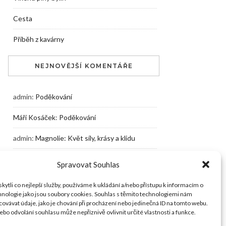
Cesta
Příběh z kavárny
NEJNOVĚJŠÍ KOMENTÁŘE
admin
:
Poděkování
Máří Kosáček
:
Poděkování
admin
:
Magnolie: Květ síly, krásy a klidu
Karel Růžička
:
Magnolie: Květ síly, krásy a
Spravovat Souhlas
klidu
ytli co nejlepší služby, používáme k ukládání a/nebo přístupu k informacím o
admin
:
Netradiční vánoční pečení
chnologie jako jsou soubory cookies. Souhlas s těmito technologiemi nám
ovávat údaje, jako je chování při procházení nebo jedinečná ID na tomto webu.
bo odvolání souhlasu může nepříznivě ovlivnit určité vlastnosti a funkce.