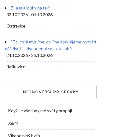
Z lesa a louky na talíř
02.10.2026 - 04.10.2026
Ostravice
"To, co si myslíme, co jíme a jak žijeme, vytváří
náš život." - dvoudenní cesta k sobě.
24.10.2026 - 25.10.2026
Raškovice
NEJNOVĚJŠÍ PŘÍSPĚVKY
Když se všechny mé světy propojí
JSEM
Víkend plný bylin