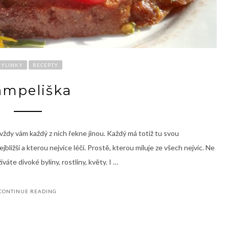
BYLINKY
RECEPTY
ampeliška
 vždy vám každý z nich řekne jinou. Každý má totiž tu svou
bližší a kterou nejvíce léčí. Prostě, kterou miluje ze všech nejvíc. Ne
váte divoké byliny, rostliny, květy. I …
CONTINUE READING