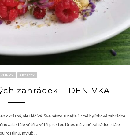
BYLINKY
RECEPTY
ných zahrádek – DENIVKA
n okrásná, ale i léčivá. Své místo si našla i v mé bylinkové zahrádce.
 věnovala stále větší a větší prostor. Dnes má v mé zahrádce stále
nou rostlinu, my už …