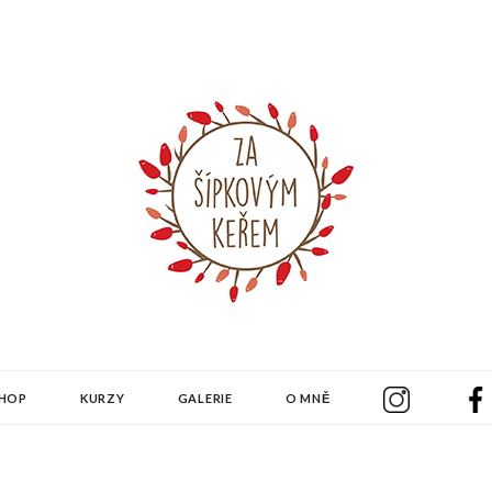
KEŘEM
SHOP
KURZY
GALERIE
O MNĚ