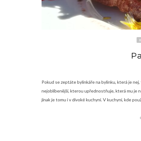
P
Pokud se zeptáte bylinkáře na bylinku, která je nej,
nejoblíbenější, kterou upřednostňuje, která mu je nej
jinak je tomu i v divoké kuchyni. V kuchyni, kde použí