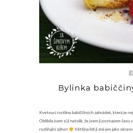
Bylinka babičči
Kvetoucí rostlina babiččiných zahrádek, která je neje
Oblíbila jsem si ji natolik, že jsem ji postupem času
rozšiřující záhon
Většina lidí ji zná jen jako okras