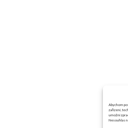
Abychom posk
zařízení, te
umožní zprac
Nesouhlas ne