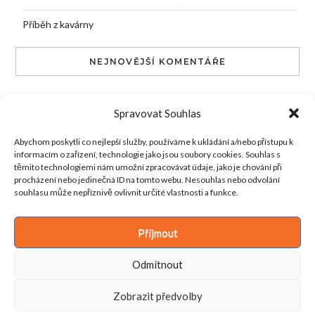
Příběh z kavárny
NEJNOVĚJŠÍ KOMENTÁŘE
admin
:
Poděkování
Spravovat Souhlas
Máří Kosáček
:
Poděkování
Abychom poskytli co nejlepší služby, používáme k ukládání a/nebo přístupu k
informacím o zařízení, technologie jako jsou soubory cookies. Souhlas s
admin
:
Magnolie: Květ síly, krásy a klidu
těmito technologiemi nám umožní zpracovávat údaje, jako je chování při
procházení nebo jedinečná ID na tomto webu. Nesouhlas nebo odvolání
Karel Růžička
:
Magnolie: Květ síly, krásy a klidu
souhlasu může nepříznivě ovlivnit určité vlastnosti a funkce.
admin
:
Netradiční vánoční pečení
Příjmout
Odmítnout
Zobrazit předvolby
© 2026 Za šípkovým keřem
–
Kokoro Theme by
ZThemes Studio