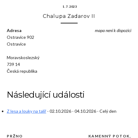
1. 7. 2023
Chalupa Zadarov II
Adresa
mapa není k dispozici
Ostravice 902
Ostravice
Moravskoslezský
739 14
Česká republika
Následující události
Z lesa a louky na talíř
- 02.10.2026 - 04.10.2026 - Celý den
PRŽNO
KAMENNÝ POTOK,
Navigace