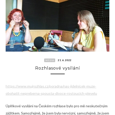
21. 6. 2022
MÉDIA
Rozhlasové vysílání
https://www.mujrozhlas.cz/poradna/nas-jidelnicek-muze-
obohatit-nepreberna-spousta-divoce-rostoucich-plevelu
Úplňkové vysílání na Českém rozhlase bylo pro mě neskutečným
zážitkem. Samozřejmě, že jsem byla nervózní, samozřejmě, že jsem