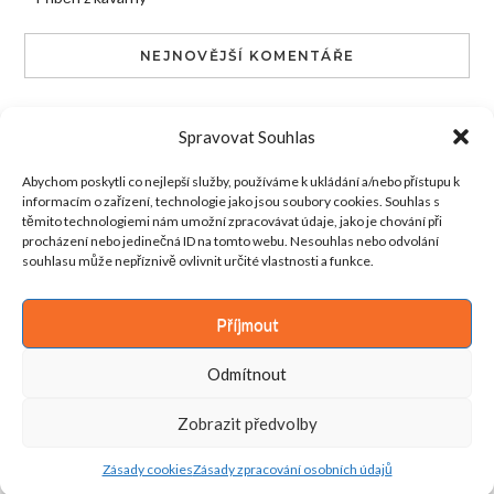
NEJNOVĚJŠÍ KOMENTÁŘE
admin
:
Poděkování
Spravovat Souhlas
Máří Kosáček
:
Poděkování
Abychom poskytli co nejlepší služby, používáme k ukládání a/nebo přístupu k
informacím o zařízení, technologie jako jsou soubory cookies. Souhlas s
admin
:
Magnolie: Květ síly, krásy a klidu
těmito technologiemi nám umožní zpracovávat údaje, jako je chování při
procházení nebo jedinečná ID na tomto webu. Nesouhlas nebo odvolání
Karel Růžička
:
Magnolie: Květ síly, krásy a klidu
souhlasu může nepříznivě ovlivnit určité vlastnosti a funkce.
admin
:
Netradiční vánoční pečení
Příjmout
Odmítnout
Zobrazit předvolby
© 2026 Za šípkovým keřem
–
Kokoro Theme by
ZThemes Studio
Zásady cookies
Zásady zpracování osobních údajů