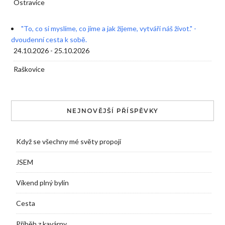
Ostravice
"To, co si myslíme, co jíme a jak žijeme, vytváří náš život." -
dvoudenní cesta k sobě.
24.10.2026 - 25.10.2026
Raškovice
NEJNOVĚJŠÍ PŘÍSPĚVKY
Když se všechny mé světy propojí
JSEM
Víkend plný bylin
Cesta
Příběh z kavárny