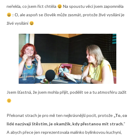
neřekla, co jsem říct chtěla
Na spoustu věcí jsem zapomněla
:-D, ale aspoň se člověk může zasmát, protože živé vysílání je
živé vysílání
Jsem šťastná, že jsem mohla přijít, podělit se a tu atmosféru zažít
Překonat strach je pro mě ten nejkrásnější pocit, protože
„To, co
lidé nazývají štěstím, je okamžik, kdy přestanou mít strach.
“
A abych přece jen reprezentovala malinko bylinkovou kuchyni,